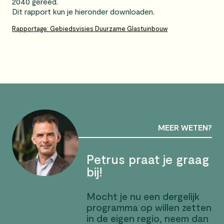
2040 gereed.
Dit rapport kun je hieronder downloaden.
Rapportage: Gebiedsvisies Duurzame Glastuinbouw
Download
MEER WETEN?
Petrus praat je graag
bij!
Mocht je nu een dergelijk
programma op willen zetten
in de eigen regio, neem dan