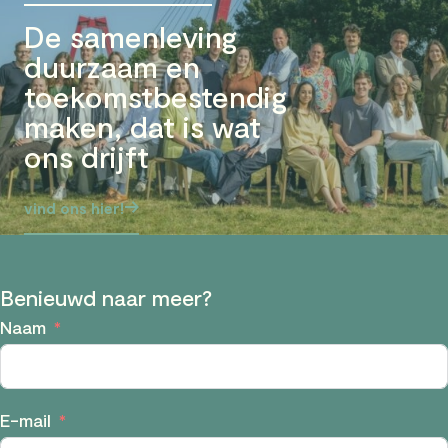
De samenleving
duurzaam en
toekomstbestendig
maken, dat is wat
ons drijft
vind ons hier!
Benieuwd naar meer?
Naam
E-mail