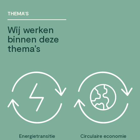
THEMA’S
Wij werken
binnen deze
thema’s
Energietransitie
Circulaire economie