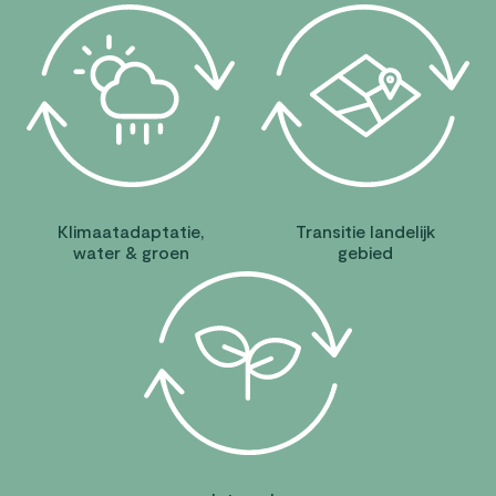
Klimaatadaptatie,
Transitie landelijk
water & groen
gebied